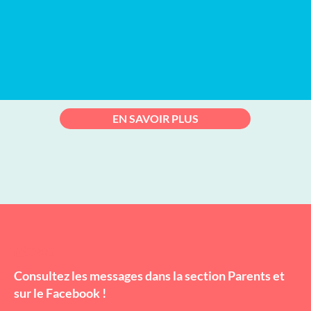
EN SAVOIR PLUS
MESSAGES
Consultez les messages dans la section P
arents
et
sur le Facebook !