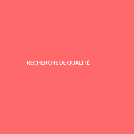
RECHERCHE DE QUALITÉ
Chercher constamment à élever les
normes de qualité, en mettant l'accent
sur la perfection et l'amélioration
continue.