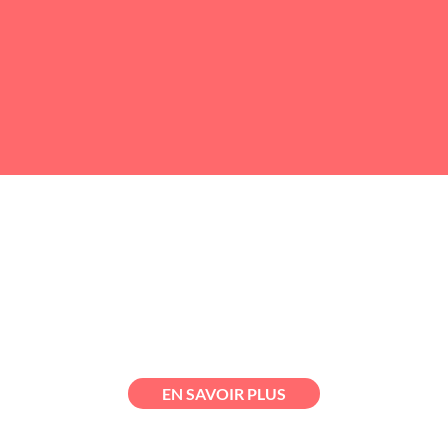
Le Bureau Coordonnateur possède deux agréments
du Ministère de la Famille pour les territoires de La
Cité et de Limoilou.
Entre 80 et 90 responsables de service de garde en
milieu familial se partagent 567 places.
EN SAVOIR PLUS