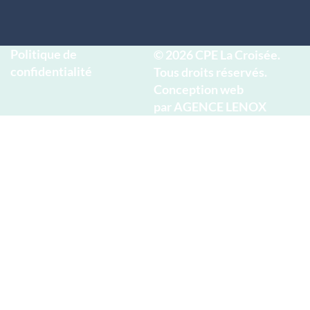
Politique de
© 2026 CPE La Croisée.
confidentialité
Tous droits réservés.
Conception web
par
AGENCE LENOX