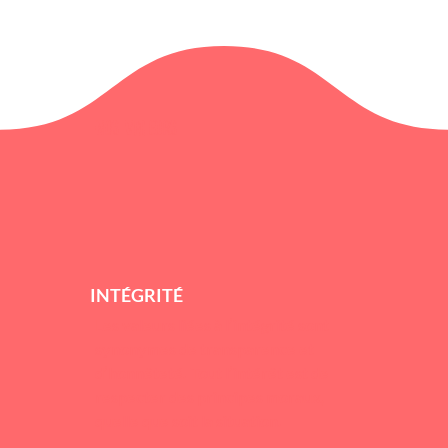
NOS VALEURS
INTÉGRITÉ
Les valeurs liées à l’intégrité sont
synonymes de transparence et
d’honnêteté. Tout l’intérêt est de
respecter des principes moraux,
quelle que soit la situation.