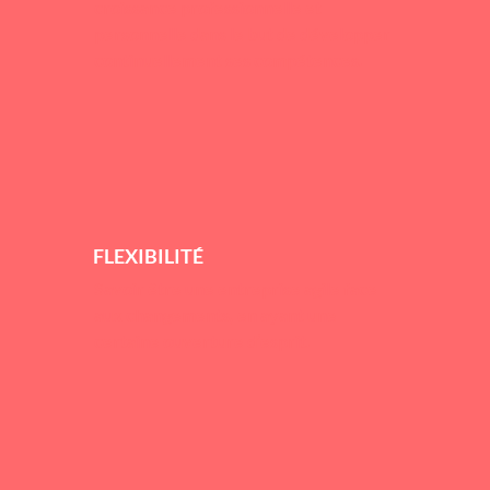
croissance professionnelle et
personnelle dans le but de développer
continuellement ses compétences.
FLEXIBILITÉ
Savoir être une entreprise agile face
aux changements, en ayant une
certaine ouverture d’esprit.