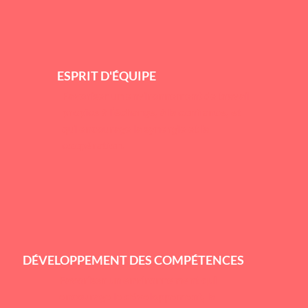
ESPRIT D'ÉQUIPE
Favoriser un environnement de travail
propice à l’échange, à la confiance, et
qui encourage la synergie et la
coopération.
DÉVELOPPEMENT DES COMPÉTENCES
Favoriser un environnement qui
encourage le développement, la